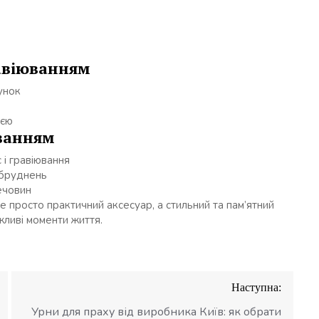
равіюванням
унок
ією
юванням
 і гравіювання
абруднень
ечовин
не просто практичний аксесуар, а стильний та пам’ятний
ажливі моменти життя.
Наступна:
Урни для праху від виробника Київ: як обрати