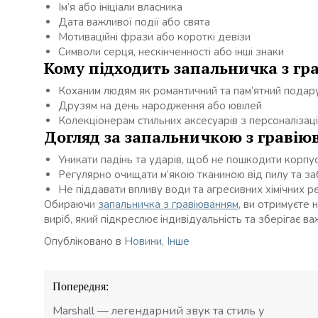
Ім’я або ініціали власника
Дата важливої події або свята
Мотиваційні фрази або короткі девізи
Символи серця, нескінченності або інші знаки
Кому підходить запальничка з г
Коханим людям як романтичний та пам’ятний подар
Друзям на день народження або ювілей
Колекціонерам стильних аксесуарів з персоналізац
Догляд за запальничкою з граві
Уникати падінь та ударів, щоб не пошкодити корпус
Регулярно очищати м’якою тканиною від пилу та з
Не піддавати впливу води та агресивних хімічних р
Обираючи
запальничка з гравіюванням
, ви отримуєте 
виріб, який підкреслює індивідуальність та зберігає в
Опубліковано в
Новини
,
Інше
Навігація
Попередня:
записів
Marshall — легендарний звук та стиль у