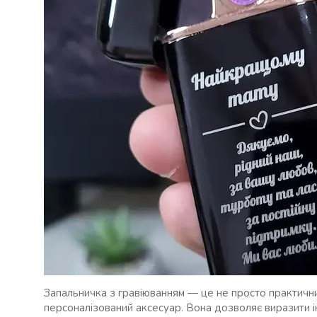
Запальничка з гравіюванням — це не просто практичний
персоналізований аксесуар. Вона дозволяє виразити і