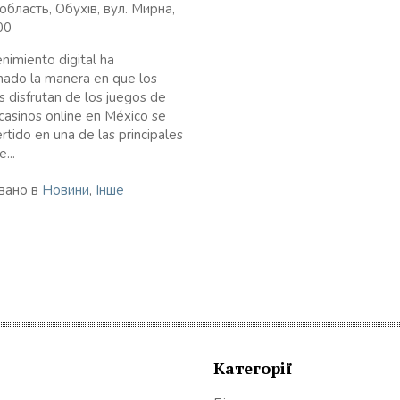
область, Обухів, вул. Мирна,
00
enimiento digital ha
nado la manera en que los
 disfrutan de los juegos de
 casinos online en México se
rtido en una de las principales
...
вано в
Новини
,
Інше
Категорії