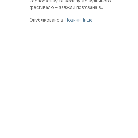
корпоративу та весілля до вуличного
фестивалю – завжди пов'язана з...
Опубліковано в
Новини
,
Інше