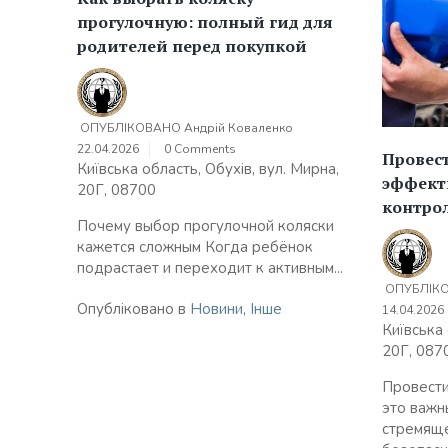
прогулочную: полный гид для
родителей перед покупкой
ОПУБЛІКОВАНО
Андрій Коваленко
22.04.2026
0 Comments
Провест
Київська область, Обухів, вул. Мирна,
эффект
20Г, 08700
контрол
Почему выбор прогулочной коляски
кажется сложным Когда ребёнок
подрастает и переходит к активным...
ОПУБЛІК
Опубліковано в
Новини
,
Інше
14.04.2026
Київська 
20Г, 087
Провести
это важн
стремяще