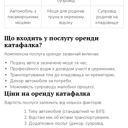
супровід
Автомобіль з
Місця для родичів,
Супровід
пасажирськими
труна в окремому
родичів на
місцями
відсіку
кладовище
Що входить у послугу оренди
катафалка?
Комплексна послуга оренди зазвичай включає:
Подачу авто в зазначене місце та час;
Професійного водія з досвідом участі в церемоніях;
Транспортування тіла до кладовища чи крематорію;
Декор автомобіля за потреби;
Можливість супроводу жалобної процесії.
Ціни на оренду катафалка
Вартість послуги залежить від кількох факторів:
Типу автомобіля (стандартний чи ВІП);
Відстані між об’єктами транспортування;
Додаткових послуг (декор, супровід,