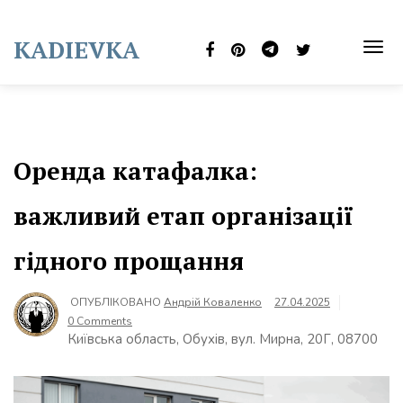
Skip
to
KADIEVKA
content
TOG
NAVI
Оренда катафалка:
важливий етап організації
гідного прощання
ОПУБЛІКОВАНО
Андрій Коваленко
27.04.2025
0 Comments
Київська область, Обухів, вул. Мирна, 20Г, 08700