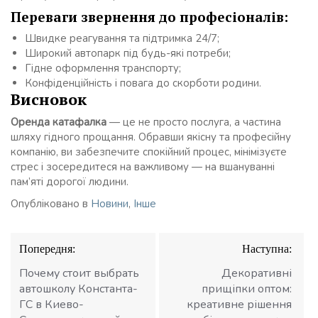
Переваги звернення до професіоналів:
Швидке реагування та підтримка 24/7;
Широкий автопарк під будь-які потреби;
Гідне оформлення транспорту;
Конфіденційність і повага до скорботи родини.
Висновок
Оренда катафалка
— це не просто послуга, а частина
шляху гідного прощання. Обравши якісну та професійну
компанію, ви забезпечите спокійний процес, мінімізуєте
стрес і зосередитеся на важливому — на вшануванні
пам’яті дорогої людини.
Опубліковано в
Новини
,
Інше
Навігація
Попередня:
Наступна:
записів
Почему стоит выбрать
Декоративні
автошколу Константа-
прищіпки оптом:
ГС в Киево-
креативне рішення