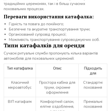
традиційних церемоніях, так і в більш сучасних
поховальних процесах.
Переваги використання катафалка:
Гідність та повага до покійного;
Безпечне та акуратне транспортування труни;
Організований супровід процесії;
Можливість транспортування супроводжуючих осіб.
Типи катафалків для оренди
Сучасні ритуальні служби пропонують кілька варіантів
автомобілів для поховальних церемоній:
Тип катафалка
Опис
Підходить
для
Класичний
Простора кабіна для
Стандартні
мікроавтобус
труни, скромне
поховання
оформлення
ВІП катафалк
Комфортний салон,
Преміальні
елітне оздоблення,
поховання