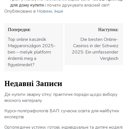
для дому купити
і почати друкувати власний світ!
Опубліковано в
Новини
,
Інше
Навігація
Попередня:
Наступна:
записів
Top online kaszinók
Die besten Online-
Magyarországon 2025-
Casinos in der Schweiz
ben – melyik platform
2025: Ein umfassender
érdemli meg a
Vergleich
figyelmedet?
Недавні Записи
Де купити зварну сітку: практичні поради щодо вибору
якісного матеріалу
Курси поліграфологів ВАП: сучасна освіта для майбутніх
експертів
Ортопедичні устілки: готові, індивідуальні та дитячі моделі