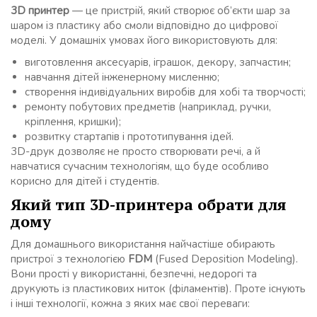
3D принтер
— це пристрій, який створює об’єкти шар за
шаром із пластику або смоли відповідно до цифрової
моделі. У домашніх умовах його використовують для:
виготовлення аксесуарів, іграшок, декору, запчастин;
навчання дітей інженерному мисленню;
створення індивідуальних виробів для хобі та творчості;
ремонту побутових предметів (наприклад, ручки,
кріплення, кришки);
розвитку стартапів і прототипування ідей.
3D-друк дозволяє не просто створювати речі, а й
навчатися сучасним технологіям, що буде особливо
корисно для дітей і студентів.
Який тип 3D-принтера обрати для
дому
Для домашнього використання найчастіше обирають
пристрої з технологією
FDM
(Fused Deposition Modeling).
Вони прості у використанні, безпечні, недорогі та
друкують із пластикових ниток (філаментів). Проте існують
і інші технології, кожна з яких має свої переваги: