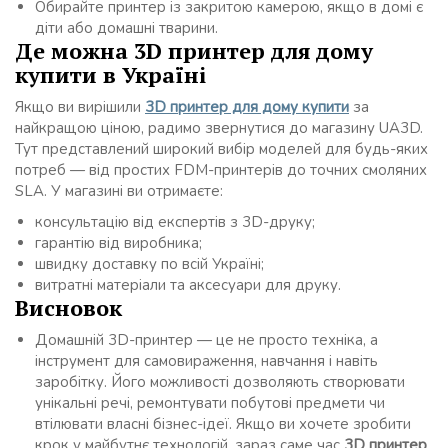
Обирайте принтер із закритою камерою, якщо в домі є
діти або домашні тварини.
Де можна 3D принтер для дому
купити в Україні
Якщо ви вирішили
3D принтер для дому купити
за
найкращою ціною, радимо звернутися до магазину UA3D.
Тут представлений широкий вибір моделей для будь-яких
потреб — від простих FDM-принтерів до точних смоляних
SLA. У магазині ви отримаєте:
консультацію від експертів з 3D-друку;
гарантію від виробника;
швидку доставку по всій Україні;
витратні матеріали та аксесуари для друку.
Висновок
Домашній 3D-принтер — це не просто техніка, а
інструмент для самовираження, навчання і навіть
заробітку. Його можливості дозволяють створювати
унікальні речі, ремонтувати побутові предмети чи
втілювати власні бізнес-ідеї. Якщо ви хочете зробити
крок у майбутнє технологій, зараз саме час
3D принтер