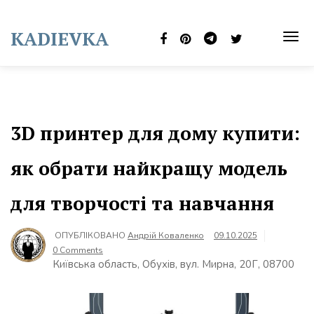
Skip
to
KADIEVKA
content
TOG
NAVI
3D принтер для дому купити:
як обрати найкращу модель
для творчості та навчання
ОПУБЛІКОВАНО
Андрій Коваленко
09.10.2025
0 Comments
Київська область, Обухів, вул. Мирна, 20Г, 08700