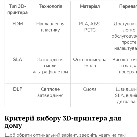
Тип 3D-
Технологія
Матеріал
Переваг
принтера
FDM
Наплавлення
PLA, ABS,
Доступна ц
пластику
PETG
легке
обслуговув
просте
налаштува
SLA
Затвердіння
Фотополімерна
Висока точ
смоли
смола
і гладк
ультрафіолетом
поверхн
DLP
Світлове
Смола
Швидший
затвердіння
SLA, відмі
деталіза
Критерії вибору 3D-принтера для
дому
Щоб обрати оптимальний варіант, зверніть увагу на такі