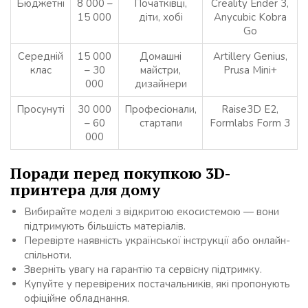
Бюджетні
8 000 –
Початківці,
Creality Ender 3,
15 000
діти, хобі
Anycubic Kobra
Go
Середній
15 000
Домашні
Artillery Genius,
клас
– 30
майстри,
Prusa Mini+
000
дизайнери
Просунуті
30 000
Професіонали,
Raise3D E2,
– 60
стартапи
Formlabs Form 3
000
Поради перед покупкою 3D-
принтера для дому
Вибирайте моделі з відкритою екосистемою — вони
підтримують більшість матеріалів.
Перевірте наявність української інструкції або онлайн-
спільноти.
Зверніть увагу на гарантію та сервісну підтримку.
Купуйте у перевірених постачальників, які пропонують
офіційне обладнання.